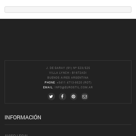
J. DE GARAY (91) Nº 523/525
VILLA LYNCH - B1672ADI
BUENOS AIRES ARGENTINA
PHONE
: +5411 4713-9520 (ROT)
EMAIL
:
INFO@EUROSTIL.COM.AR
INFORMACIÓN
AVISO LEGAL