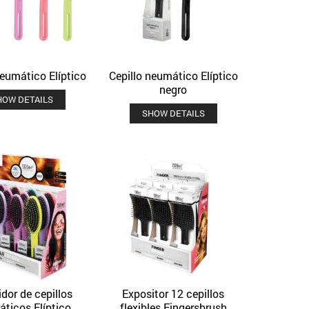
neumático Elíptico
Cepillo neumático Elíptico
Quick View
Quick View
Añadir a la lista de deseos
Añadir a la lista de deseos
negro
HOW DETAILS
SHOW DETAILS
idor de cepillos
Expositor 12 cepillos
Quick View
Quick View
Añadir a la lista de deseos
Añadir a la lista de deseos
ticos Elíptico
flexibles Fingersbrush