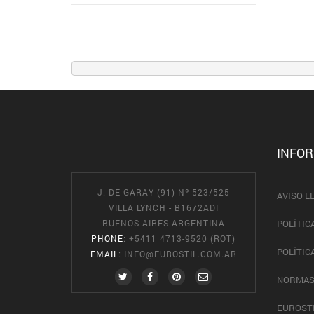
INFO
J. DE GARAY (91) Nº 523/525
AVISO L
VILLA LYNCH - B1672ADI
BUENOS AIRES ARGENTINA
POLÍTIC
PHONE
: +5411 4713-9520 (ROT)
POLÍTIC
EMAIL
:
INFO@EUROSTIL.COM.AR
NORMAS
EUROST