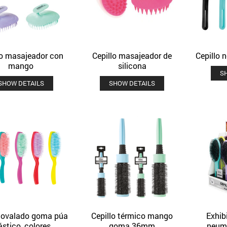
lo masajeador con
Cepillo masajeador de
Cepillo 
Quick View
Quick View
Añadir a la lista de deseos
Añadir a la lista de deseos
mango
silicona
S
SHOW DETAILS
SHOW DETAILS
o ovalado goma púa
Cepillo térmico mango
Exhib
Quick View
Quick View
Añadir a la lista de deseos
Añadir a la lista de deseos
ástico, colores
goma 36mm
neumá