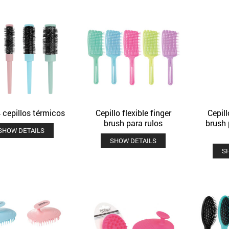
 cepillos térmicos
Cepillo flexible finger
Cepill
Quick View
Quick View
Añadir a la lista de deseos
Añadir a la lista de deseos
brush para rulos
brush 
SHOW DETAILS
SHOW DETAILS
S