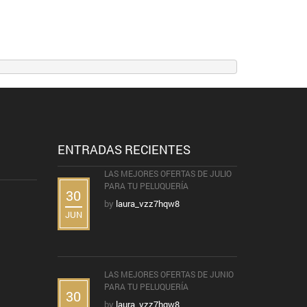
ENTRADAS RECIENTES
LAS MEJORES OFERTAS DE JULIO
PARA TU PELUQUERÍA
30
by
laura_vzz7hqw8
JUN
LAS MEJORES OFERTAS DE JUNIO
PARA TU PELUQUERÍA
30
by
laura_vzz7hqw8