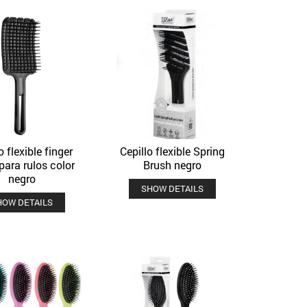
o flexible finger
Cepillo flexible Spring
Quick View
Quick View
Añadir a la lista de deseos
Añadir a la lista de deseos
para rulos color
Brush negro
negro
SHOW DETAILS
HOW DETAILS