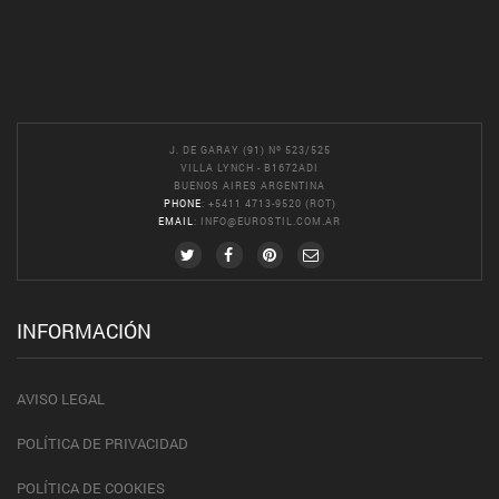
J. DE GARAY (91) Nº 523/525
VILLA LYNCH - B1672ADI
BUENOS AIRES ARGENTINA
PHONE
: +5411 4713-9520 (ROT)
EMAIL
:
INFO@EUROSTIL.COM.AR
INFORMACIÓN
AVISO LEGAL
POLÍTICA DE PRIVACIDAD
POLÍTICA DE COOKIES