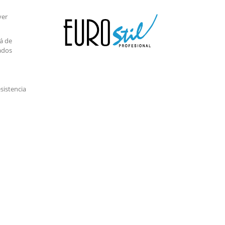
ver
á de
ados
sistencia