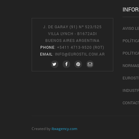
INFO
J. DE GARAY (91) Nº 523/525
AVISO L
VILLA LYNCH - B1672ADI
BUENOS AIRES ARGENTINA
POLÍTIC
PHONE
: +5411 4713-9520 (ROT)
POLÍTIC
EMAIL
:
INFO@EUROSTIL.COM.AR
NORMAS
EUROST
INDUSTR
CONTAC
Created by
ibxagency.com