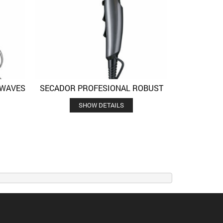
 WAVES
SECADOR PROFESIONAL ROBUST
View
Quick View
Añadir a la lista de deseos
SHOW DETAILS