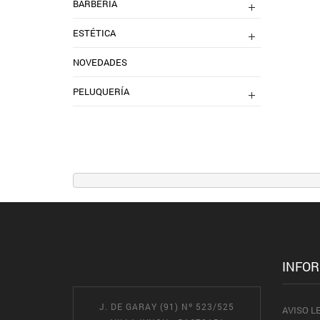
BARBERIA
ESTÉTICA
NOVEDADES
PELUQUERÍA
INFO
J. DE GARAY (91) Nº 523/525
AVISO L