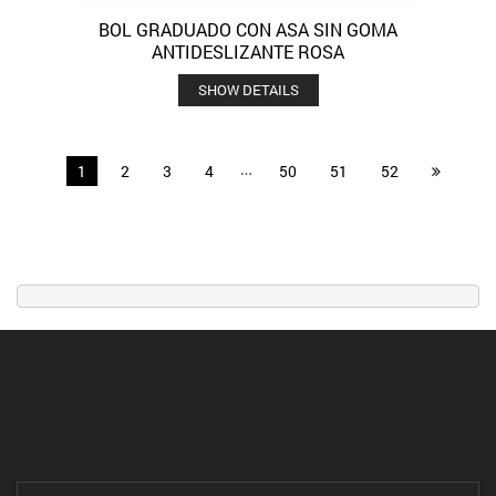
BOL GRADUADO CON ASA SIN GOMA
ANTIDESLIZANTE ROSA
SHOW DETAILS
…
1
2
3
4
50
51
52