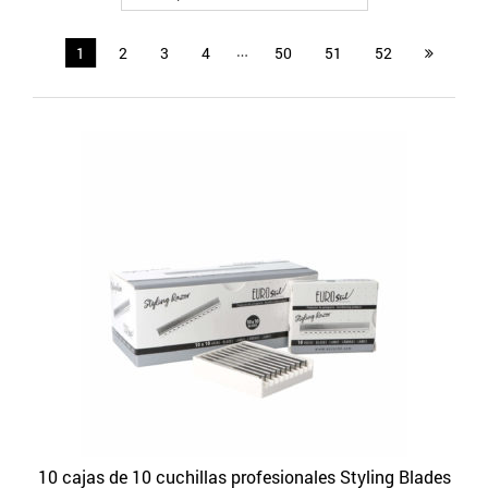
…
1
2
3
4
50
51
52
10 cajas de 10 cuchillas profesionales Styling Blades