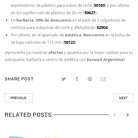
exprimidores de plástico para tubos de tinte (
50103
) y por último
en los cepillos rulo de plástico de 20 cm (
50627
).
En
barbería
,
20% de descuento
en el pack de 2 colgadores de
ventosa para máquinas de corte y afeitadoras (
52904
).
Por último, en el apartado de
estética
,
descuento
en la bolsa de
50 baja cutículas de 115 mm (
50122
).
¡Aprovecha ya nuestras
ofertas
y apuesta por la mejor calidad para tu
peluquería, barbería y centro de estética con
Eurostil Argentina!
SHARE POST
PREVIOUS
NEXT
RELATED POSTS