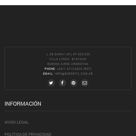
J. DE GARAY (91) Nº 523/525
VILLA LYNCH - B1672ADI
BUENOS AIRES ARGENTINA
PHONE
: +5411 4713-9520 (ROT)
EMAIL
:
INFO@EUROSTIL.COM.AR
INFORMACIÓN
AVISO LEGAL
POLÍTICA DE PRIVACIDAD