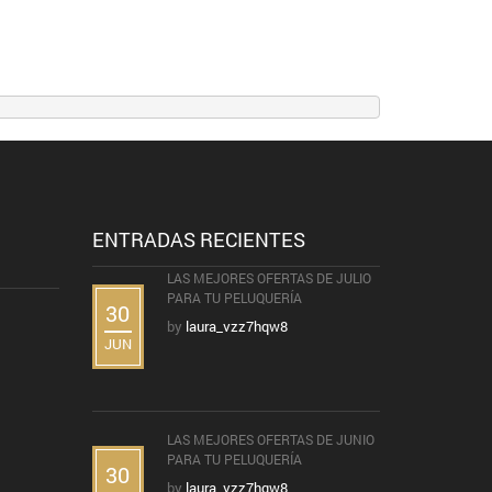
ENTRADAS RECIENTES
LAS MEJORES OFERTAS DE JULIO
PARA TU PELUQUERÍA
30
by
laura_vzz7hqw8
JUN
LAS MEJORES OFERTAS DE JUNIO
PARA TU PELUQUERÍA
30
by
laura_vzz7hqw8