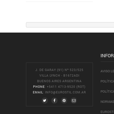
INFO
J. DE GARAY (91) Nº 523/525
AVISO L
VILLA LYNCH - B1672ADI
BUENOS AIRES ARGENTINA
POLÍTIC
PHONE
: +5411 4713-9520 (ROT)
POLÍTIC
EMAIL
:
INFO@EUROSTIL.COM.AR
NORMAS
EUROST