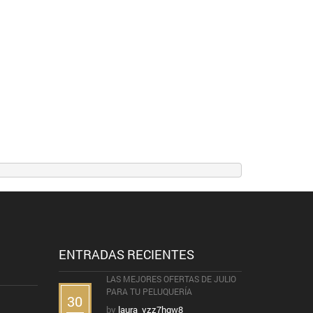
ENTRADAS RECIENTES
LAS MEJORES OFERTAS DE JULIO
PARA TU PELUQUERÍA
30
by
laura_vzz7hqw8