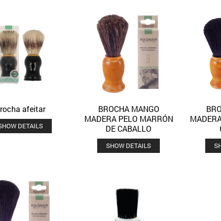
rocha afeitar
BROCHA MANGO
BR
Quick View
Quick View
Añadir a la lista de deseos
Añadir a la lista de deseos
MADERA PELO MARRÓN
MADERA
SHOW DETAILS
DE CABALLO
SHOW DETAILS
S