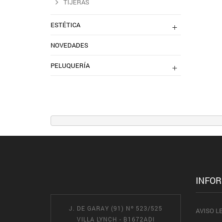
TIJERAS
ESTÉTICA
NOVEDADES
PELUQUERÍA
INFO
J. DE GARAY (91) Nº 523/525
AVISO L
VILLA LYNCH - B1672ADI