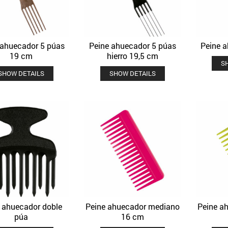
 ahuecador 5 púas
Peine ahuecador 5 púas
Peine 
Quick View
Quick View
Añadir a la lista de deseos
Añadir a la lista de deseos
19 cm
hierro 19,5 cm
S
SHOW DETAILS
SHOW DETAILS
 ahuecador doble
Peine ahuecador mediano
Peine a
Quick View
Quick View
Añadir a la lista de deseos
Añadir a la lista de deseos
púa
16 cm