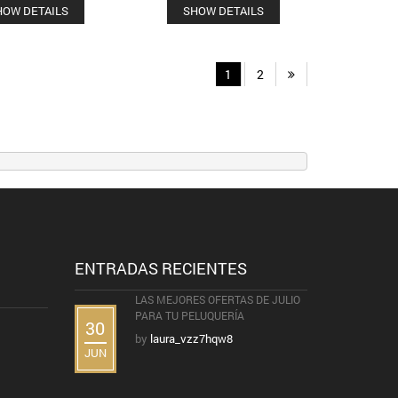
HOW DETAILS
SHOW DETAILS
1
2
ENTRADAS RECIENTES
LAS MEJORES OFERTAS DE JULIO
PARA TU PELUQUERÍA
30
by
laura_vzz7hqw8
JUN