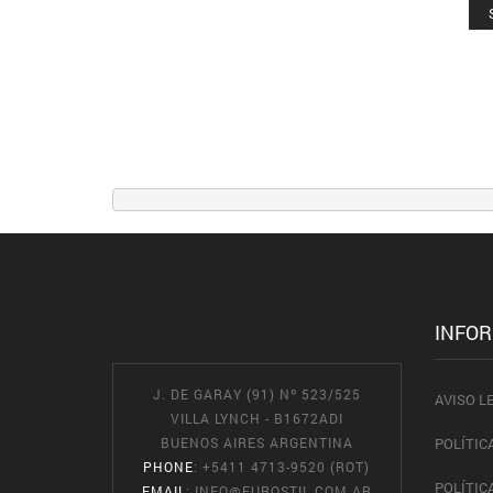
INFO
J. DE GARAY (91) Nº 523/525
AVISO L
VILLA LYNCH - B1672ADI
BUENOS AIRES ARGENTINA
POLÍTIC
PHONE
: +5411 4713-9520 (ROT)
POLÍTIC
EMAIL
:
INFO@EUROSTIL.COM.AR