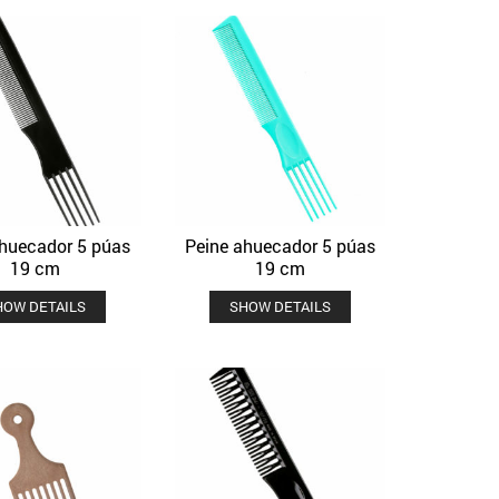
ahuecador 5 púas
Peine ahuecador 5 púas
Quick View
Quick View
Añadir a la lista de deseos
Añadir a la lista de deseos
19 cm
19 cm
HOW DETAILS
SHOW DETAILS