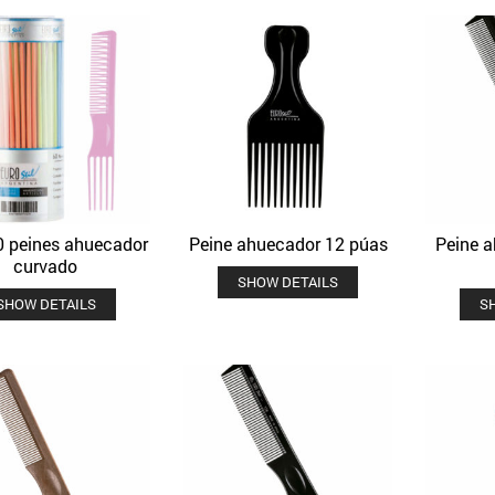
0 peines ahuecador
Peine ahuecador 12 púas
Peine 
Quick View
Quick View
Añadir a la lista de deseos
Añadir a la lista de deseos
curvado
SHOW DETAILS
SHOW DETAILS
S