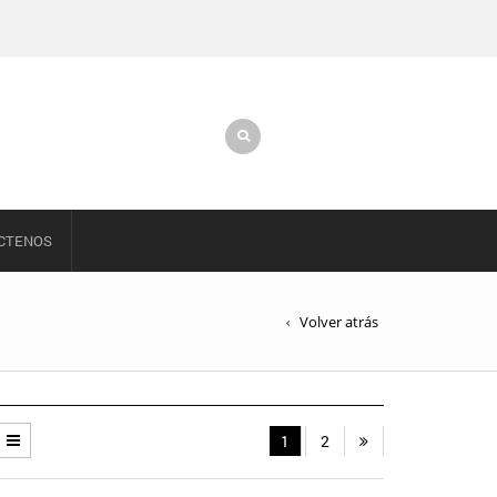
CTENOS
Volver atrás
1
2