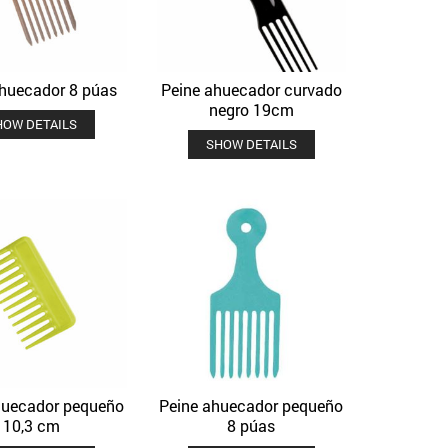
ahuecador 8 púas
Peine ahuecador curvado
Quick View
Quick View
Añadir a la lista de deseos
Añadir a la lista de deseos
negro 19cm
HOW DETAILS
SHOW DETAILS
huecador pequeño
Peine ahuecador pequeño
Quick View
Quick View
Añadir a la lista de deseos
Añadir a la lista de deseos
10,3 cm
8 púas