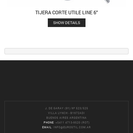
TIJERA CORTE UTILE LINE 6″
SHOW DETAILS
J. DE GARAY (91) Nº 523/525
VILLA LYNCH - B1672ADI
BUENOS AIRES ARGENTINA
PHONE
: +5411 4713-9520 (ROT)
EMAIL
:
INFO@EUROSTIL.COM.AR