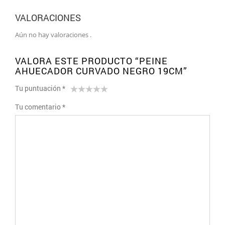
VALORACIONES
Aún no hay valoraciones .
VALORA ESTE PRODUCTO “PEINE
AHUECADOR CURVADO NEGRO 19CM”
Tu puntuación
*
1
2 de
3 de 5
4 de 5
5 de 5
Tu comentario
*
de
5
estrellas
estrellas
estrellas
5
estrellas
estrellas