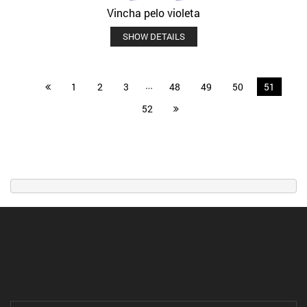
Vincha pelo violeta
SHOW DETAILS
…
1
2
3
48
49
50
51
52