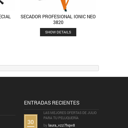
ECIAL
SECADOR PROFESIONAL IONIC NEO
View
Quick View
Añadir a la lista de deseos
3820
SHOW DETAILS
ENTRADAS RECIENTES
LAS MEJORES OFERTAS DE JULIO
PARA TU PELUQUERÍA
30
by
laura_vzz7hqw8