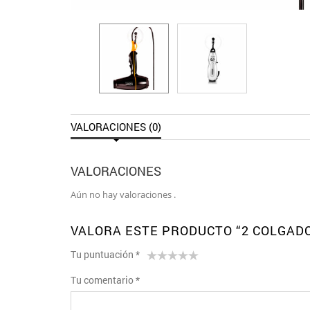
VALORACIONES (0)
VALORACIONES
Aún no hay valoraciones .
VALORA ESTE PRODUCTO “2 COLGAD
Tu puntuación
*
1
2 de
3 de 5
4 de 5
5 de 5
Tu comentario
*
de
5
estrellas
estrellas
estrellas
5
estrellas