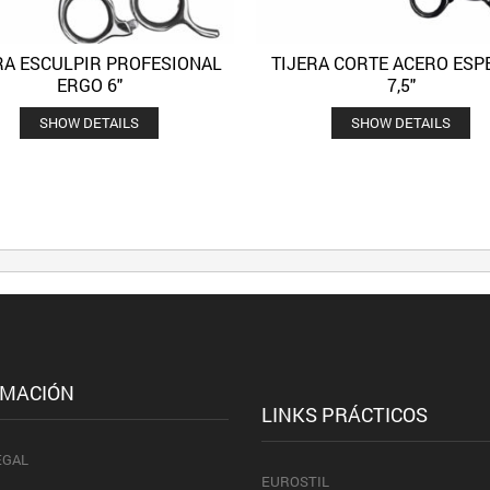
RA ESCULPIR PROFESIONAL
TIJERA CORTE ACERO ESP
Quick View
Quick 
Añadir a la lista de deseos
Añadir a la lista de deseos
ERGO 6″
7,5″
SHOW DETAILS
SHOW DETAILS
RMACIÓN
LINKS PRÁCTICOS
EGAL
EUROSTIL