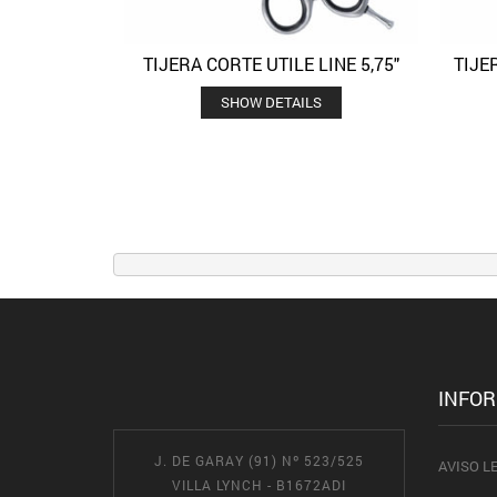
TIJERA CORTE UTILE LINE 5,75″
TIJE
Quick View
Añadir a la lista de deseos
SHOW DETAILS
INFO
J. DE GARAY (91) Nº 523/525
AVISO L
VILLA LYNCH - B1672ADI