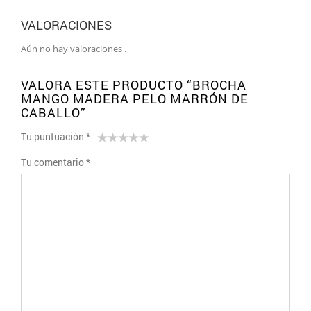
VALORACIONES
Aún no hay valoraciones .
VALORA ESTE PRODUCTO “BROCHA
MANGO MADERA PELO MARRÓN DE
CABALLO”
Tu puntuación
*
1
2 de
3 de 5
4 de 5
5 de 5
Tu comentario
*
de
5
estrellas
estrellas
estrellas
5
estrellas
estrellas