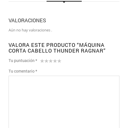
VALORACIONES
Aún no hay valoraciones .
VALORA ESTE PRODUCTO “MÁQUINA
CORTA CABELLO THUNDER RAGNAR”
Tu puntuación
*
1
2 de
3 de 5
4 de 5
5 de 5
Tu comentario
*
de
5
estrellas
estrellas
estrellas
5
estrellas
estrellas