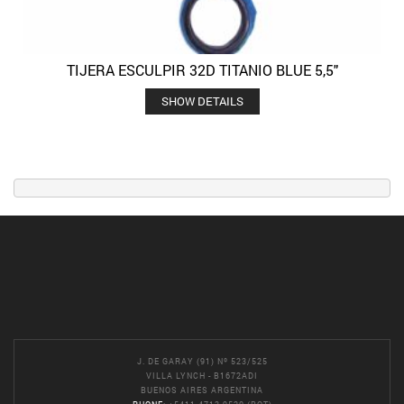
TIJERA ESCULPIR 32D TITANIO BLUE 5,5″
SHOW DETAILS
J. DE GARAY (91) Nº 523/525
VILLA LYNCH - B1672ADI
BUENOS AIRES ARGENTINA