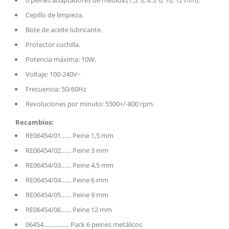
6 peines adaptadores de medida.(1.5, 3, 4.5, 6, 10, 12 mm).
Cepillo de limpieza.
Bote de aceite lubricante.
Protector cuchilla.
Potencia máxima: 10W.
Voltaje: 100-240V~
Frecuencia: 50/60Hz
Revoluciones por minuto: 5500+/-800 rpm.
Recambios:
RE06454/01…… Peine 1,5 mm
RE06454/02…… Peine 3 mm
RE06454/03…… Peine 4,5 mm
RE06454/04…… Peine 6 mm
RE06454/05…… Peine 9 mm
RE06454/06…… Peine 12 mm
06454…………… Pack 6 peines metálicos