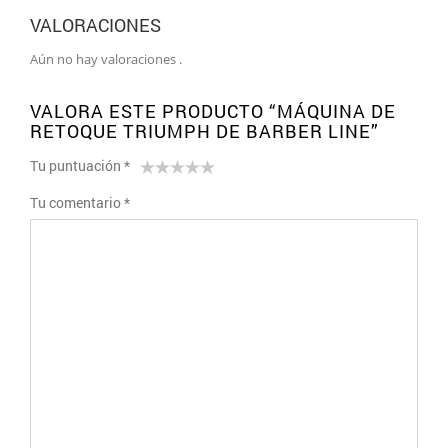
VALORACIONES
Aún no hay valoraciones .
VALORA ESTE PRODUCTO “MÁQUINA DE
RETOQUE TRIUMPH DE BARBER LINE”
Tu puntuación
*
1
2 de
3 de 5
4 de 5
5 de 5
Tu comentario
*
de
5
estrellas
estrellas
estrellas
5
estrellas
estrellas