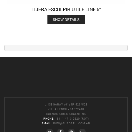
TIJERA ESCULPIR UTILE LINE 6″
SHOW DETAILS
J. DE GARAY (91) Nº 523/525
VILLA LYNCH - B1672ADI
BUENOS AIRES ARGENTINA
PHONE
: +5411 4713-9520 (ROT)
EMAIL
:
INFO@EUROSTIL.COM.AR