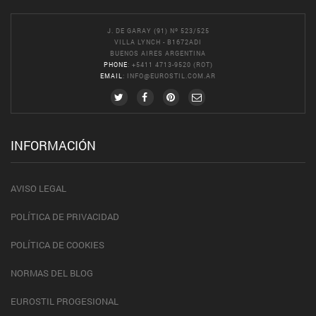
J. DE GARAY (91) Nº 523/525
VILLA LYNCH - B1672ADI
BUENOS AIRES ARGENTINA
PHONE
: +5411 4713-9520 (ROT)
EMAIL
:
INFO@EUROSTIL.COM.AR
INFORMACIÓN
AVISO LEGAL
POLÍTICA DE PRIVACIDAD
POLÍTICA DE COOKIES
NORMAS DEL BLOG
EUROSTIL PROGESIONAL