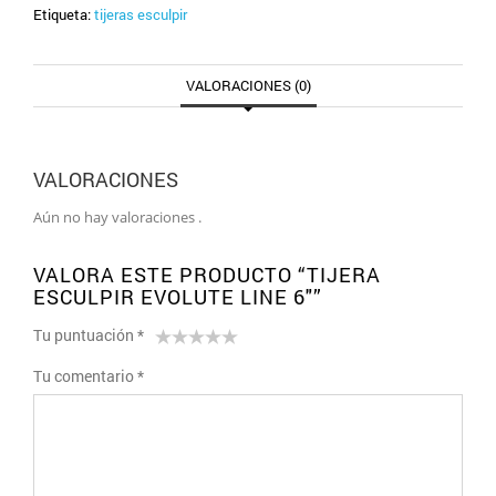
Etiqueta:
tijeras esculpir
VALORACIONES (0)
VALORACIONES
Aún no hay valoraciones .
VALORA ESTE PRODUCTO “TIJERA
ESCULPIR EVOLUTE LINE 6″”
Tu puntuación
*
1
2 de
3 de 5
4 de 5
5 de 5
Tu comentario
*
de
5
estrellas
estrellas
estrellas
5
estrellas
estrellas