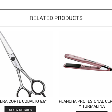
RELATED PRODUCTS
JERA CORTE COBALTO 5,5″
PLANCHA PROFESIONAL CE
Quick View
Quick 
Añadir a la lista de deseos
Añadir a la lista de deseos
Y TURMALINA
SHOW DETAILS