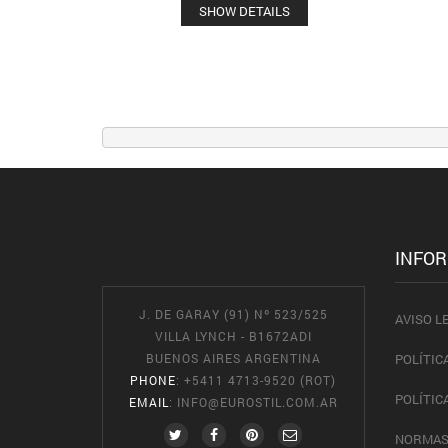
SHOW DETAILS
INFO
J. DE GARAY (91) Nº 523/525
AVISO L
VILLA LYNCH - B1672ADI
BUENOS AIRES ARGENTINA
POLÍTIC
PHONE
: +5411 4713-9520 (ROT)
POLÍTIC
EMAIL
:
INFO@EUROSTIL.COM.AR
NORMAS