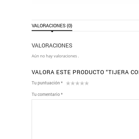
VALORACIONES (0)
VALORACIONES
Aún no hay valoraciones .
VALORA ESTE PRODUCTO “TIJERA COR
Tu puntuación
*
1
2 de
3 de 5
4 de 5
5 de 5
Tu comentario
*
de
5
estrellas
estrellas
estrellas
5
estrellas
estrellas