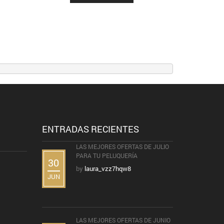
ENTRADAS RECIENTES
LAS MEJORES OFERTAS DE JULIO
PARA TU PELUQUERÍA
30
by
laura_vzz7hqw8
JUN
LAS MEJORES OFERTAS DE JUNIO