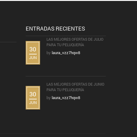
ENTRADAS RECIENTES
LAS MEJORES OFERTAS DE JULIO
PARA TU PELUQUERÍA
30
by
laura_vzz7hqw8
JUN
LAS MEJORES OFERTAS DE JUNIO
PARA TU PELUQUERÍA
30
by
laura_vzz7hqw8
JUN