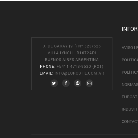
INFO
J. DE GARAY (91) Nº 523/525
AVISO L
VILLA LYNCH - B1672ADI
BUENOS AIRES ARGENTINA
POLÍTIC
PHONE
: +5411 4713-9520 (ROT)
POLÍTIC
EMAIL
:
INFO@EUROSTIL.COM.AR
NORMAS
EUROST
INDUSTR
CONTAC