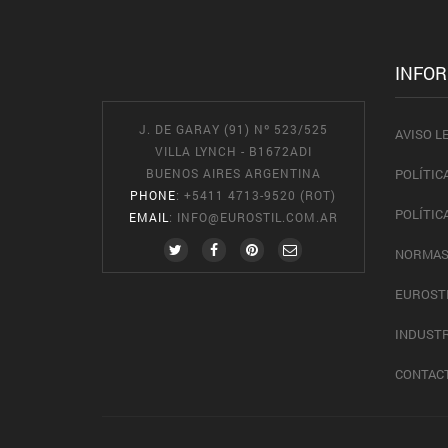
INFO
J. DE GARAY (91) Nº 523/525
AVISO L
VILLA LYNCH - B1672ADI
BUENOS AIRES ARGENTINA
POLÍTIC
PHONE
: +5411 4713-9520 (ROT)
POLÍTIC
EMAIL
:
INFO@EUROSTIL.COM.AR
NORMAS
EUROST
INDUSTR
CONTAC