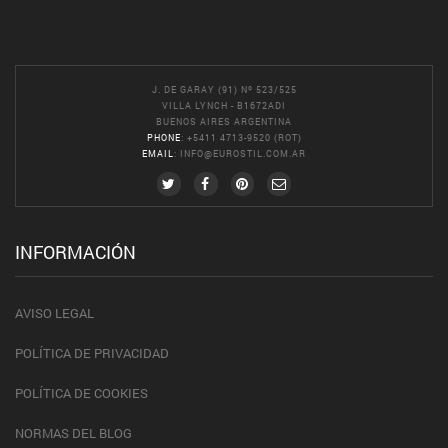
J. DE GARAY (91) Nº 523/525
VILLA LYNCH - B1672ADI
BUENOS AIRES ARGENTINA
PHONE
: +5411 4713-9520 (ROT)
EMAIL
:
INFO@EUROSTIL.COM.AR
INFORMACIÓN
AVISO LEGAL
POLÍTICA DE PRIVACIDAD
POLÍTICA DE COOKIES
NORMAS DEL BLOG