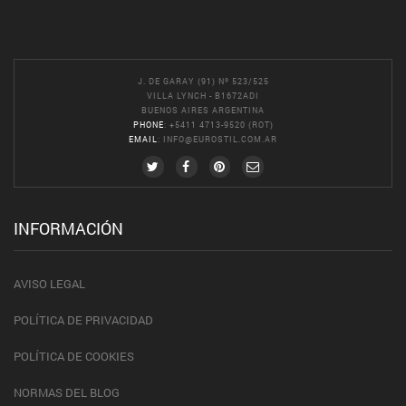
J. DE GARAY (91) Nº 523/525
VILLA LYNCH - B1672ADI
BUENOS AIRES ARGENTINA
PHONE
: +5411 4713-9520 (ROT)
EMAIL
:
INFO@EUROSTIL.COM.AR
INFORMACIÓN
AVISO LEGAL
POLÍTICA DE PRIVACIDAD
POLÍTICA DE COOKIES
NORMAS DEL BLOG