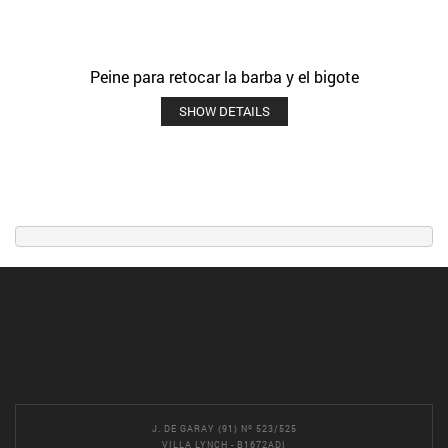
Peine para retocar la barba y el bigote
SHOW DETAILS
J. DE GARAY (91) Nº 523/525
VILLA LYNCH - B1672ADI