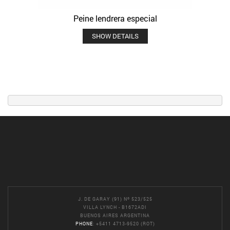
Peine lendrera especial
SHOW DETAILS
J. DE GARAY (91) Nº 523/525
VILLA LYNCH - B1672ADI
BUENOS AIRES ARGENTINA
PHONE
: +5411 4713-9520 (ROT)