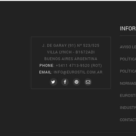
INFO
J. DE GARAY (91) Nº 523/525
AVISO L
VILLA LYNCH - B1672ADI
BUENOS AIRES ARGENTINA
POLÍTIC
PHONE
: +5411 4713-9520 (ROT)
POLÍTIC
EMAIL
:
INFO@EUROSTIL.COM.AR
NORMAS
EUROST
INDUSTR
CONTAC