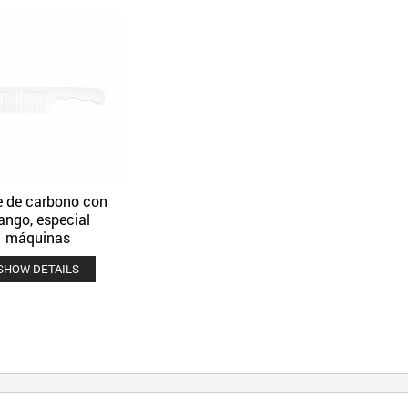
e de carbono con
Quick View
Añadir a la lista de deseos
ngo, especial
máquinas
SHOW DETAILS