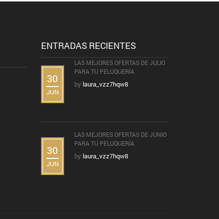
ENTRADAS RECIENTES
LAS MEJORES OFERTAS DE JULIO
PARA TU PELUQUERÍA
30
by
laura_vzz7hqw8
JUN
LAS MEJORES OFERTAS DE JUNIO
PARA TU PELUQUERÍA
30
by
laura_vzz7hqw8
JUN