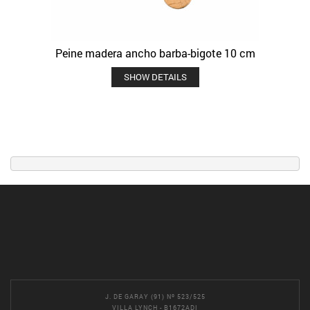
Peine madera ancho barba-bigote 10 cm
SHOW DETAILS
J. DE GARAY (91) Nº 523/525
VILLA LYNCH - B1672ADI