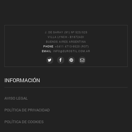
J. DE GARAY (91) Nº 523/525
VILLA LYNCH - B1672ADI
BUENOS AIRES ARGENTINA
PHONE
: +5411 4713-9520 (ROT)
EMAIL
:
INFO@EUROSTIL.COM.AR
INFORMACIÓN
AVISO LEGAL
POLÍTICA DE PRIVACIDAD
POLÍTICA DE COOKIES