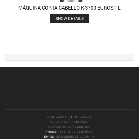
MÁQUINA CORTA CABELLO K-3700 EUROSTIL
SHOW DETAILS
J. DE GARAY (91) Nº 523/525
VILLA LYNCH - B1672ADI
BUENOS AIRES ARGENTINA
PHONE
: +5411 4713-9520 (ROT)
EMAIL
:
INFO@EUROSTIL.COM.AR