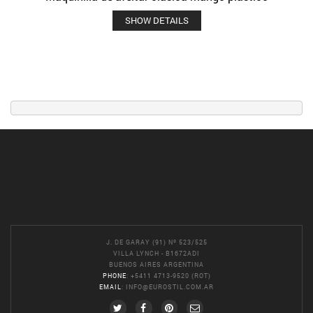
SHOW DETAILS
J. DE GARAY (91) Nº 523/525
VILLA LYNCH - B1672ADI
BUENOS AIRES ARGENTINA
PHONE
: +5411 4713-9520 (ROT)
EMAIL
:
INFO@EUROSTIL.COM.AR