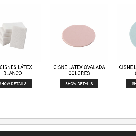
 CISNES LÁTEX
CISNE LÁTEX OVALADA
CISNE 
Quick View
Quick View
Añadir a la lista de deseos
Añadir a la lista de deseos
BLANCO
COLORES
SHOW DETAILS
SHOW DETAILS
S