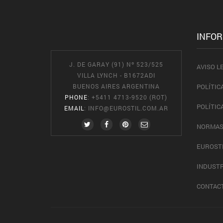
INFO
J. DE GARAY (91) Nº 523/525
AVISO L
VILLA LYNCH - B1672ADI
BUENOS AIRES ARGENTINA
POLÍTIC
PHONE
: +5411 4713-9520 (ROT)
POLÍTIC
EMAIL
:
INFO@EUROSTIL.COM.AR
NORMAS
EUROST
INDUSTR
CONTAC