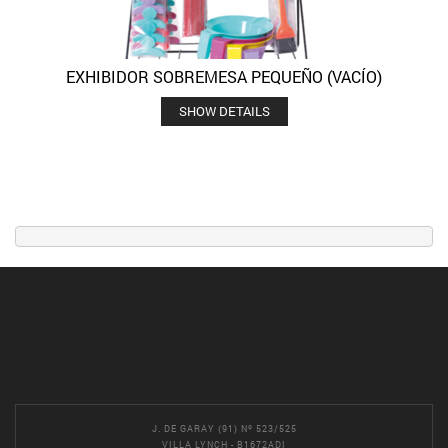
EXHIBIDOR SOBREMESA PEQUEÑO (VACÍO)
SHOW DETAILS
J. DE GARAY (91) Nº 523/525
VILLA LYNCH - B1672ADI