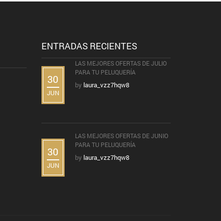
ENTRADAS RECIENTES
LAS MEJORES OFERTAS DE JULIO
PARA TU PELUQUERÍA
30
by
laura_vzz7hqw8
JUN
LAS MEJORES OFERTAS DE JUNIO
PARA TU PELUQUERÍA
30
by
laura_vzz7hqw8
JUN