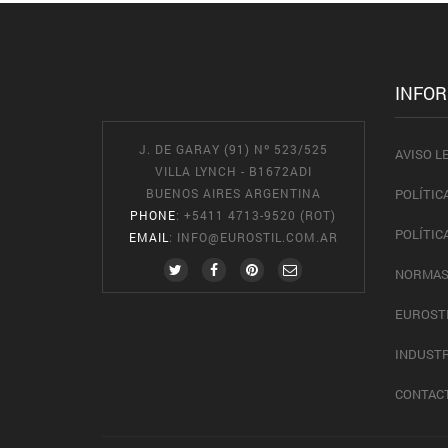
INFO
J. DE GARAY (91) Nº 523/525
AVISO L
VILLA LYNCH - B1672ADI
BUENOS AIRES ARGENTINA
POLÍTIC
PHONE
: +5411 4713-9520 (ROT)
POLÍTIC
EMAIL
:
INFO@EUROSTIL.COM.AR
NORMAS
EUROST
INDUSTR
CONTAC