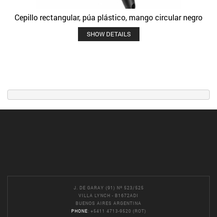
Cepillo rectangular, púa plástico, mango circular negro
SHOW DETAILS
J. DE GARAY (91) Nº 523/525
VILLA LYNCH - B1672ADI
BUENOS AIRES ARGENTINA
PHONE
: +5411 4713-9520 (ROT)