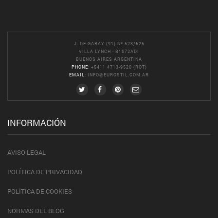
J. DE GARAY (91) Nº 523/525
VILLA LYNCH - B1672ADI
BUENOS AIRES ARGENTINA
PHONE
: +5411 4713-9520 (ROT)
EMAIL
:
INFO@EUROSTIL.COM.AR
INFORMACIÓN
AVISO LEGAL
POLÍTICA DE PRIVACIDAD
POLÍTICA DE COOKIES
NORMAS DEL BLOG