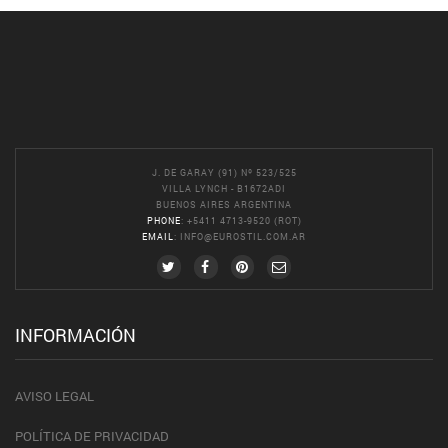
J. DE GARAY (91) Nº 523/525
VILLA LYNCH - B1672ADI
BUENOS AIRES ARGENTINA
PHONE
: +5411 4713-9520 (ROT)
EMAIL
:
INFO@EUROSTIL.COM.AR
INFORMACIÓN
AVISO LEGAL
POLÍTICA DE PRIVACIDAD