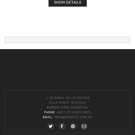
SHOW DETAILS
J. DE GARAY (91) Nº 523/525
VILLA LYNCH - B1672ADI
BUENOS AIRES ARGENTINA
PHONE
: +5411 4713-9520 (ROT)
EMAIL
:
INFO@EUROSTIL.COM.AR