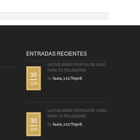
ENTRADAS RECIENTES
LAS MEJORES OFERTAS DE JULIO
PARA TU PELUQUERÍA
30
by
laura_vzz7hqw8
JUN
LAS MEJORES OFERTAS DE JUNIO
PARA TU PELUQUERÍA
30
by
laura_vzz7hqw8
JUN