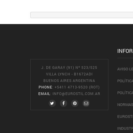
INFO
J. DE GARAY (91) Nº 523/525
AVISO L
VILLA LYNCH - B1672ADI
BUENOS AIRES ARGENTINA
POLÍTIC
PHONE
: +5411 4713-9520 (ROT)
POLÍTIC
EMAIL
:
INFO@EUROSTIL.COM.AR
NORMAS
EUROST
INDUSTR