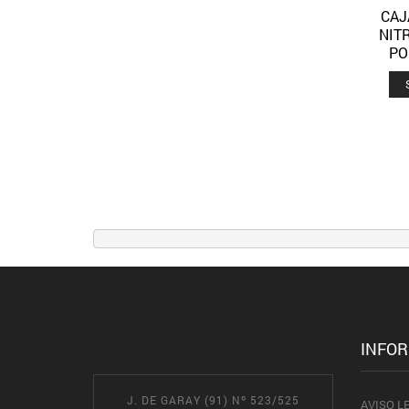
CAJ
NIT
PO
INFO
J. DE GARAY (91) Nº 523/525
AVISO L