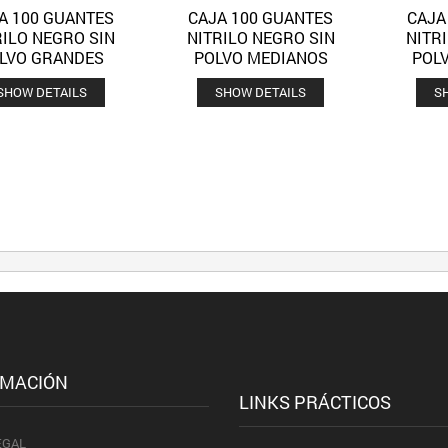
A 100 GUANTES
CAJA 100 GUANTES
CAJA
Quick View
Quick View
Añadir a la lista de deseos
Añadir a la lista de deseos
RILO NEGRO SIN
NITRILO NEGRO SIN
NITR
LVO GRANDES
POLVO MEDIANOS
POL
SHOW DETAILS
SHOW DETAILS
S
RMACIÓN
LINKS PRÁCTICOS
EGAL