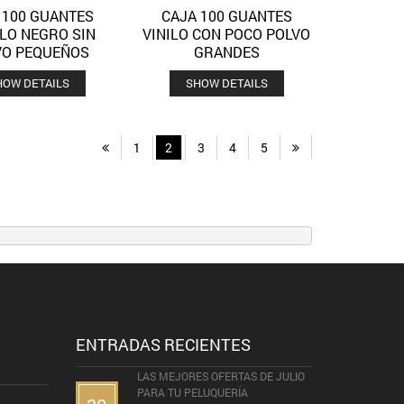
 100 GUANTES
CAJA 100 GUANTES
Quick View
Quick View
Añadir a la lista de deseos
Añadir a la lista de deseos
ILO NEGRO SIN
VINILO CON POCO POLVO
VO PEQUEÑOS
GRANDES
HOW DETAILS
SHOW DETAILS
1
2
3
4
5
ENTRADAS RECIENTES
LAS MEJORES OFERTAS DE JULIO
PARA TU PELUQUERÍA