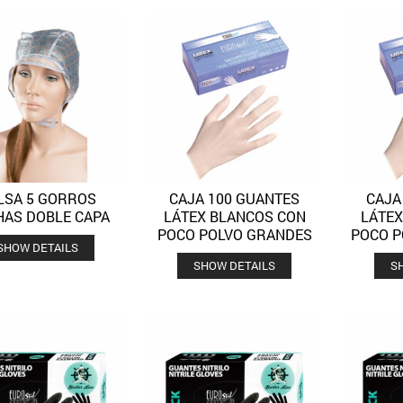
LSA 5 GORROS
CAJA 100 GUANTES
CAJA
Quick View
Quick View
Añadir a la lista de deseos
Añadir a la lista de deseos
AS DOBLE CAPA
LÁTEX BLANCOS CON
LÁTEX
POCO POLVO GRANDES
POCO P
SHOW DETAILS
SHOW DETAILS
S