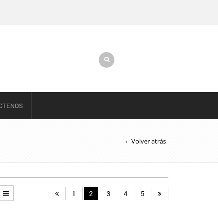
CTENOS
Volver atrás
1
2
3
4
5