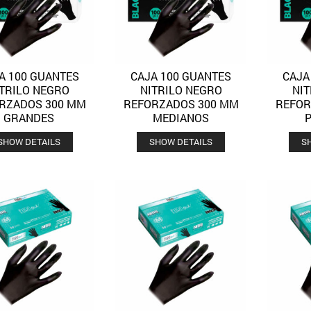
A 100 GUANTES
CAJA 100 GUANTES
CAJA
Quick View
Quick View
Añadir a la lista de deseos
Añadir a la lista de deseos
ITRILO NEGRO
NITRILO NEGRO
NI
RZADOS 300 MM
REFORZADOS 300 MM
REFOR
GRANDES
MEDIANOS
SHOW DETAILS
SHOW DETAILS
S