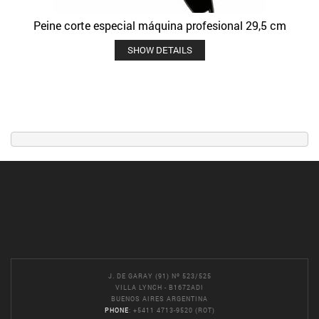
Peine corte especial máquina profesional 29,5 cm
SHOW DETAILS
J. DE GARAY (91) Nº 523/525
VILLA LYNCH - B1672ADI
BUENOS AIRES ARGENTINA
PHONE
: +5411 4713-9520 (ROT)