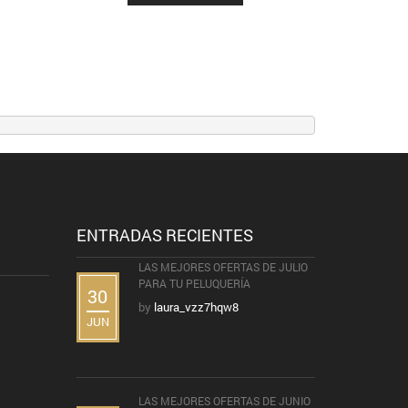
ENTRADAS RECIENTES
LAS MEJORES OFERTAS DE JULIO
PARA TU PELUQUERÍA
30
by
laura_vzz7hqw8
JUN
LAS MEJORES OFERTAS DE JUNIO