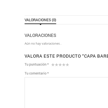
VALORACIONES (0)
VALORACIONES
Aún no hay valoraciones .
VALORA ESTE PRODUCTO “CAPA BAR
Tu puntuación
*
1
2 de
3 de 5
4 de 5
5 de 5
Tu comentario
*
de
5
estrellas
estrellas
estrellas
5
estrellas
estrellas