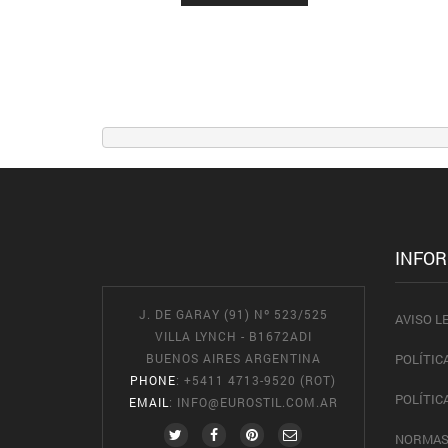
INFO
J. DE GARAY (91) Nº 523/525
AVISO L
VILLA LYNCH - B1672ADI
BUENOS AIRES ARGENTINA
POLÍTIC
PHONE
: +5411 4713-9520 (ROT)
POLÍTIC
EMAIL
:
INFO@EUROSTIL.COM.AR
NORMAS