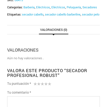
SKU:
06475
Categorías:
Barberia
,
Eléctricos
,
Eléctricos
,
Peluquería
,
Secadores
Etiquetas:
secador cabello
,
secador cabello barberline
,
secador pelo
VALORACIONES (0)
VALORACIONES
Aún no hay valoraciones .
VALORA ESTE PRODUCTO “SECADOR
PROFESIONAL ROBUST”
Tu puntuación
*
1
2 de
3 de 5
4 de 5
5 de 5
Tu comentario
*
de
5
estrellas
estrellas
estrellas
5
estrellas