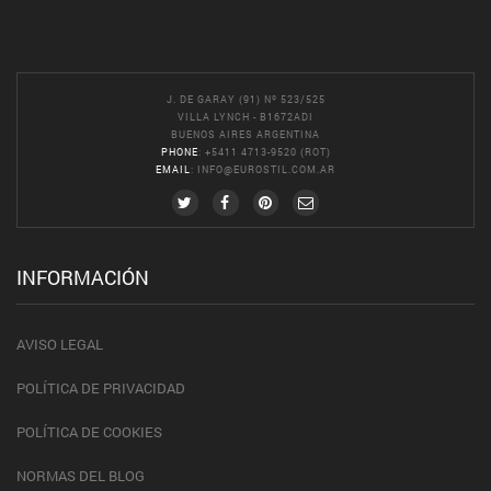
J. DE GARAY (91) Nº 523/525
VILLA LYNCH - B1672ADI
BUENOS AIRES ARGENTINA
PHONE
: +5411 4713-9520 (ROT)
EMAIL
:
INFO@EUROSTIL.COM.AR
INFORMACIÓN
AVISO LEGAL
POLÍTICA DE PRIVACIDAD
POLÍTICA DE COOKIES
NORMAS DEL BLOG