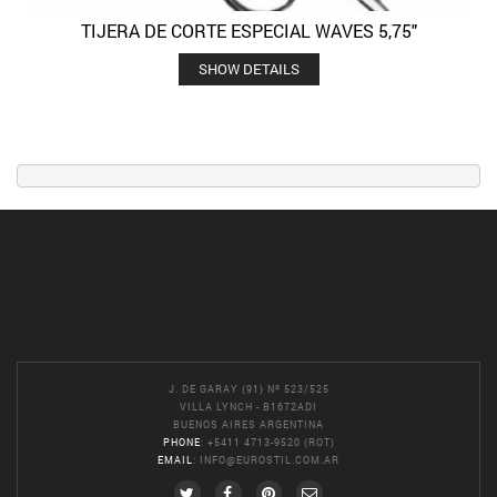
TIJERA DE CORTE ESPECIAL WAVES 5,75″
SHOW DETAILS
J. DE GARAY (91) Nº 523/525
VILLA LYNCH - B1672ADI
BUENOS AIRES ARGENTINA
PHONE
: +5411 4713-9520 (ROT)
EMAIL
:
INFO@EUROSTIL.COM.AR