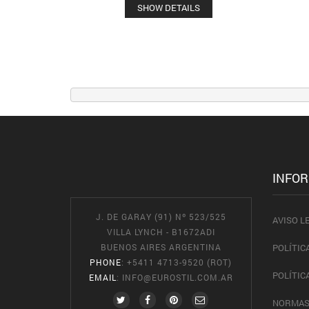
SHOW DETAILS
INFO
J. DE GARAY (91) Nº 523/525
AVISO L
VILLA LYNCH - B1672ADI
BUENOS AIRES ARGENTINA
POLÍTIC
PHONE
: +5411 4713-9520 (ROT)
POLÍTIC
EMAIL
:
INFO@EUROSTIL.COM.AR
NORMAS