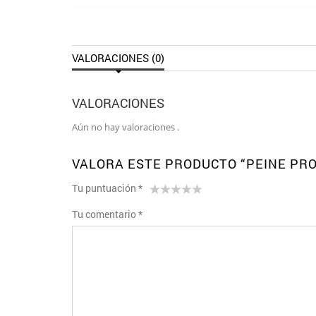
VALORACIONES (0)
VALORACIONES
Aún no hay valoraciones .
VALORA ESTE PRODUCTO “PEINE PR
Tu puntuación
*
1
2 de
3 de 5
4 de 5
5 de 5
Tu comentario
*
de
5
estrellas
estrellas
estrellas
5
estrellas
estrellas