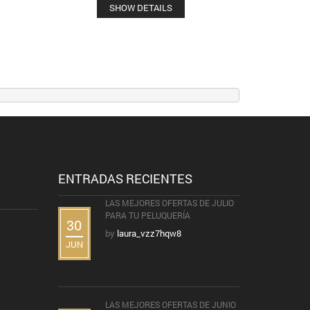
SHOW DETAILS
ENTRADAS RECIENTES
LAS MEJORES OFERTAS DE JULIO
PARA TU PELUQUERÍA
30
by
laura_vzz7hqw8
JUN
LAS MEJORES OFERTAS DE JUNIO