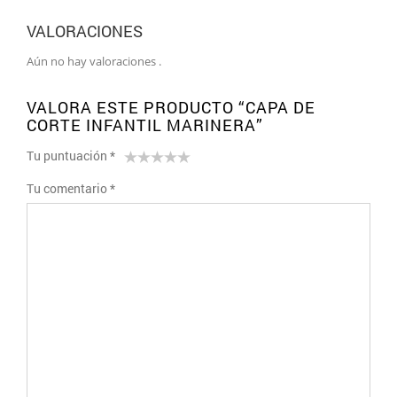
VALORACIONES
Aún no hay valoraciones .
VALORA ESTE PRODUCTO “CAPA DE
CORTE INFANTIL MARINERA”
Tu puntuación
*
1
2 de
3 de 5
4 de 5
5 de 5
Tu comentario
*
de
5
estrellas
estrellas
estrellas
5
estrellas
estrellas