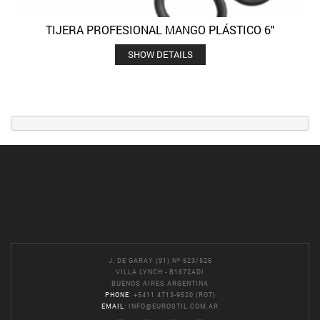
TIJERA PROFESIONAL MANGO PLÁSTICO 6″
SHOW DETAILS
J. DE GARAY (91) Nº 523/525
VILLA LYNCH - B1672ADI
BUENOS AIRES ARGENTINA
PHONE
: +5411 4713-9520 (ROT)
EMAIL
:
INFO@EUROSTIL.COM.AR