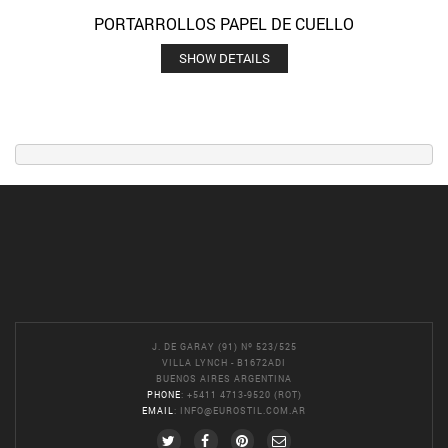
PORTARROLLOS PAPEL DE CUELLO
SHOW DETAILS
J. DE GARAY (91) Nº 523/525
VILLA LYNCH - B1672ADI
BUENOS AIRES ARGENTINA
PHONE
: +5411 4713-9520 (ROT)
EMAIL
:
INFO@EUROSTIL.COM.AR