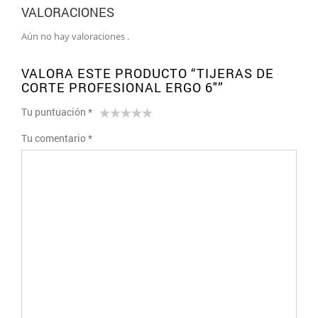
VALORACIONES
Aún no hay valoraciones .
VALORA ESTE PRODUCTO “TIJERAS DE
CORTE PROFESIONAL ERGO 6″”
Tu puntuación
*
1
2 de
3 de 5
4 de 5
5 de 5
Tu comentario
*
de
5
estrellas
estrellas
estrellas
5
estrellas
estrellas