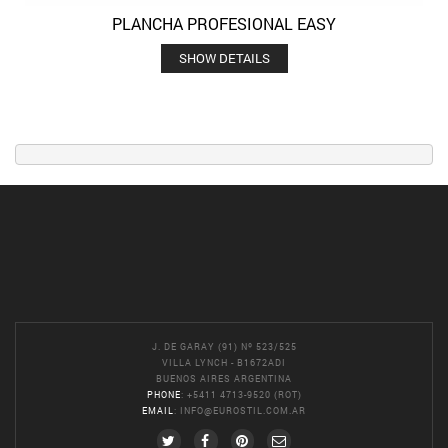
PLANCHA PROFESIONAL EASY
SHOW DETAILS
J. DE GARAY (91) Nº 523/525
VILLA LYNCH - B1672ADI
BUENOS AIRES ARGENTINA
PHONE
: +5411 4713-9520 (ROT)
EMAIL
:
INFO@EUROSTIL.COM.AR