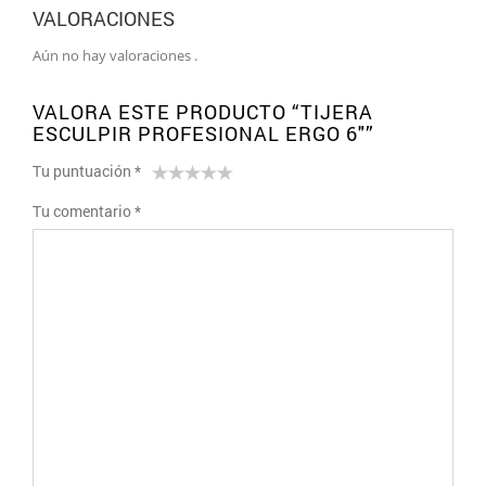
VALORACIONES
Aún no hay valoraciones .
VALORA ESTE PRODUCTO “TIJERA
ESCULPIR PROFESIONAL ERGO 6″”
Tu puntuación
*
1
2 de
3 de 5
4 de 5
5 de 5
Tu comentario
*
de
5
estrellas
estrellas
estrellas
5
estrellas
estrellas