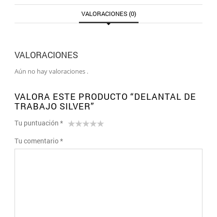
VALORACIONES (0)
VALORACIONES
Aún no hay valoraciones .
VALORA ESTE PRODUCTO “DELANTAL DE
TRABAJO SILVER”
Tu puntuación
*
1
2 de
3 de 5
4 de 5
5 de 5
Tu comentario
*
de
5
estrellas
estrellas
estrellas
5
estrellas
estrellas