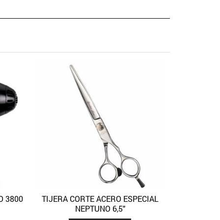
PLANCHA
Añadir a la l
O 3800
TIJERA CORTE ACERO ESPECIAL
View
Quick View
Añadir a la lista de deseos
NEPTUNO 6,5″