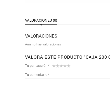
VALORACIONES (0)
VALORACIONES
Aún no hay valoraciones .
VALORA ESTE PRODUCTO “CAJA 200 G
Tu puntuación
*
1
2 de
3 de 5
4 de 5
5 de 5
Tu comentario
*
de
5
estrellas
estrellas
estrellas
5
estrellas
estrellas