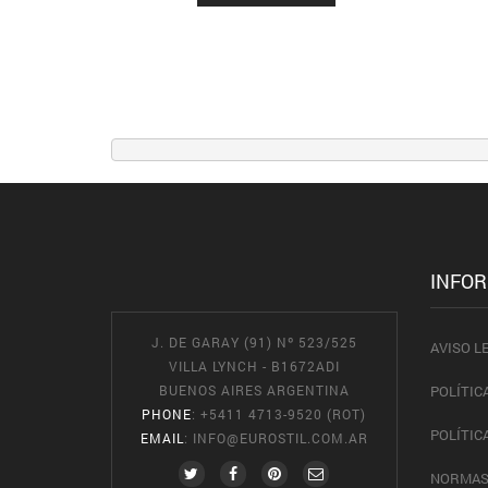
INFO
J. DE GARAY (91) Nº 523/525
AVISO L
VILLA LYNCH - B1672ADI
BUENOS AIRES ARGENTINA
POLÍTIC
PHONE
: +5411 4713-9520 (ROT)
POLÍTIC
EMAIL
:
INFO@EUROSTIL.COM.AR
NORMAS