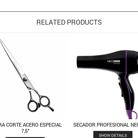
RELATED PRODUCTS
RA CORTE ACERO ESPECIAL
SECADOR PROFESIONAL NE
Quick View
Quick 
Añadir a la lista de deseos
Añadir a la lista de deseos
7,5″
SHOW DETAILS