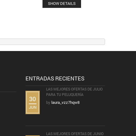
SHOW DETAILS
ENTRADAS RECIENTES
LAS MEJORES OFERTAS DE JULIO
PARA TU PELUQUERÍA
30
by
laura_vzz7hqw8
JUN
LAS MEJORES OFERTAS DE JUNIO