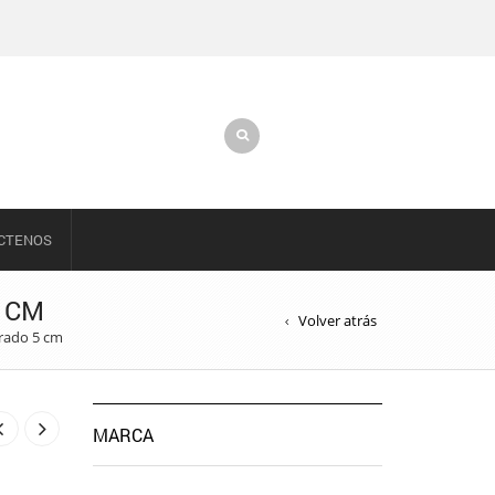
CTENOS
5 CM
Volver atrás
orado 5 cm
MARCA