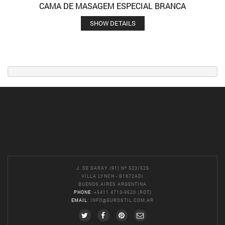
CAMA DE MASAGEM ESPECIAL BRANCA
SHOW DETAILS
J. DE GARAY (91) Nº 523/525
VILLA LYNCH - B1672ADI
BUENOS AIRES ARGENTINA
PHONE
: +5411 4713-9520 (ROT)
EMAIL
:
INFO@EUROSTIL.COM.AR