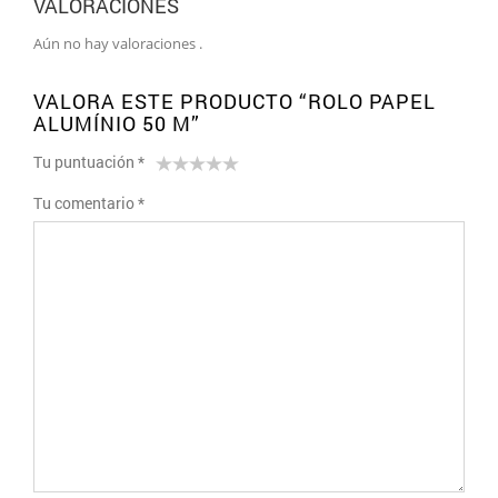
VALORACIONES
Aún no hay valoraciones .
VALORA ESTE PRODUCTO “ROLO PAPEL
ALUMÍNIO 50 M”
Tu puntuación
*
1
2 of
3 of 5
4 of 5
5 of 5 stars
Tu comentario
*
of
5
stars
stars
5
stars
stars