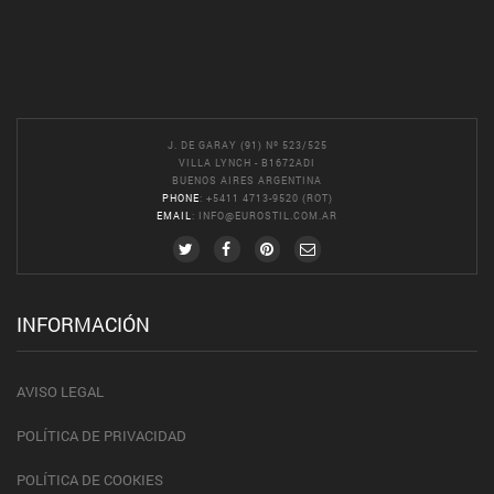
J. DE GARAY (91) Nº 523/525
VILLA LYNCH - B1672ADI
BUENOS AIRES ARGENTINA
PHONE
: +5411 4713-9520 (ROT)
EMAIL
:
INFO@EUROSTIL.COM.AR
INFORMACIÓN
AVISO LEGAL
POLÍTICA DE PRIVACIDAD
POLÍTICA DE COOKIES